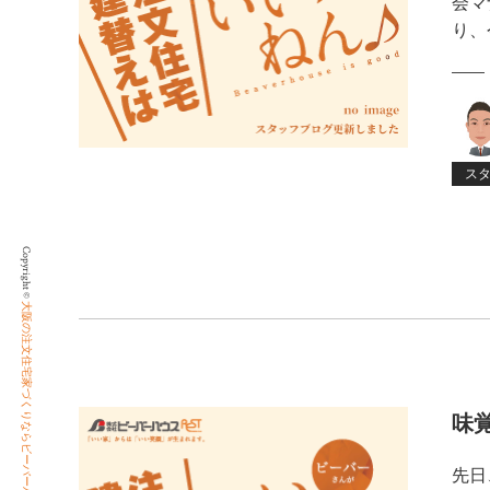
会マ
り、
ス
Copyright ©
大阪の注文住宅家づくりならビーバーハウス
味
先日