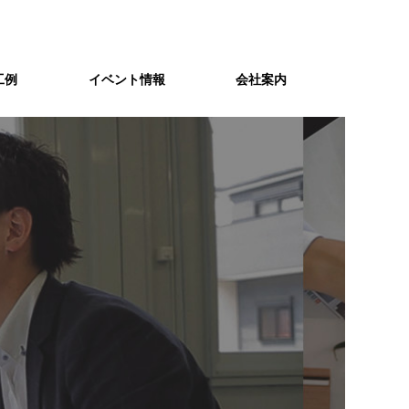
工例
イベント情報
会社案内
スタッフ紹介
スキナイ
個性豊かなスタッフたちがお客様の
Ｃ値１以下の「スキマ」の無い
住まいづくりをサポートします。
高気密住宅が家族の健康と暖かい
暮らしを守る。
資金計画
れ