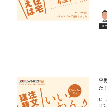
ス
平
た
ビー
せて