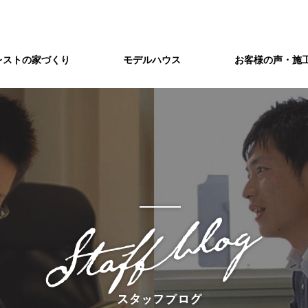
レストの家づくり
モデルハウス
お客様の声・施
づくり
会社概要/アクセス
アフターメンテナンス
制振構造」を標準装備。
注文住宅レストの企業情報です。
独自のアフターサービスで、
世代を超えたお付き合いをお約束。
ショールーム
&A
注文住宅を建てよう
藤井寺ショールームのご案内
疑問・ご質問などを
まずは土地から
敷地環境調査
八尾ショールームのご案内
東三国ショールーム
てまとめました
間取り打ち合わせ
家づくりの流