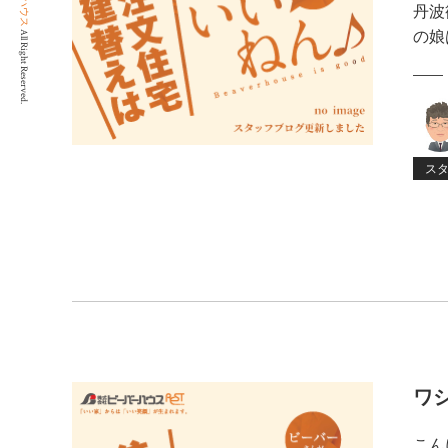
丹波
All Right Reserved.
の娘
ス
ワ
こん