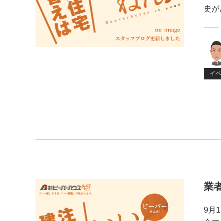
史が
イ
業
9月