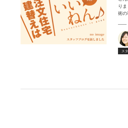
りま
術の
ス