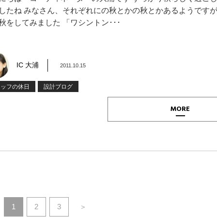
したね みなさん、それぞれにの秋とかの秋とかあるようですが
秋をしてみました 「ワシントン･･･
IC 大浦
2011.10.15
タッフの休日
設計ブログ
MORE
1
2
3
＞