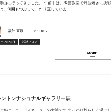
篠山に行ってきました。 午前中は、陶芸教室で丹波焼きに挑戦
は、何回もつぶして、作り直していま･･･
設計 東原
2011.10.17
タッフの休日
設計ブログ
MORE
シントンナショナルギャラリー展
にちは コーディネーターの大浦です すっかり秋らしく過ご