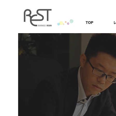
TOP
レストの家
「安心の耐震・
レストの家づくり
家づくりQ
家を建てる方の
Q&A形式にし
会社案内