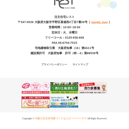
注文住宅レスト
〒547-0026
大阪府大阪市平野区喜連西4丁目7番28号
［
google map
］
営業時間：10:00~18:00
定休日：火、水曜日
フリーコール：0120-936-668
FAX.06-6704-7015
宅地建物取引業 大阪府知事（16）第6611号
建設業許可 大阪府知事 許可（特－4）第88539号
プライバシーポリシー
サイトマップ
Copyright ©
大阪の注文住宅家づくりならビーバーハウス
All Right Reserved.