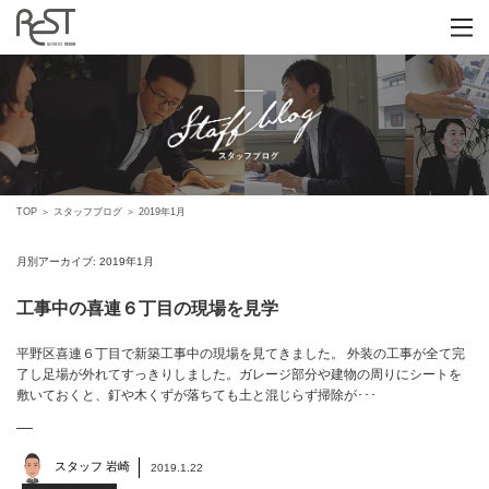
TOP
＞
スタッフブログ
＞
2019年1月
月別アーカイブ:
2019年1月
工事中の喜連６丁目の現場を見学
平野区喜連６丁目で新築工事中の現場を見てきました。 外装の工事が全て完
了し足場が外れてすっきりしました。ガレージ部分や建物の周りにシートを
敷いておくと、釘や木くずが落ちても土と混じらず掃除が･･･
スタッフ 岩崎
2019.1.22