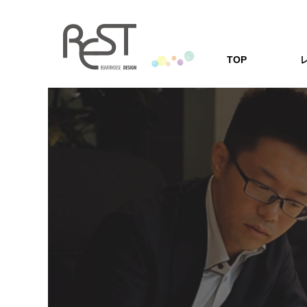
TOP
レストの家
「安心の耐震・
レストの家づくり
家づくりQ
家を建てる方の
Q&A形式にし
会社案内