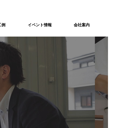
工例
イベント情報
会社案内
スタッフ紹介
スキナイ
個性豊かなスタッフたちがお客様の
Ｃ値１以下の「スキマ」の無い
住まいづくりをサポートします。
高気密住宅が家族の健康と暖かい
暮らしを守る。
資金計画
れ