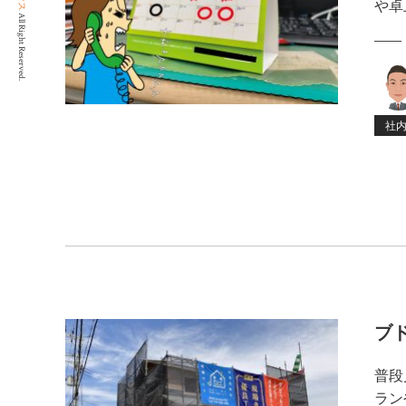
や卓
All Right Reserved.
社
ブ
普段
ラン