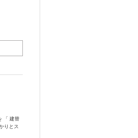
 「 建替
っかりとス