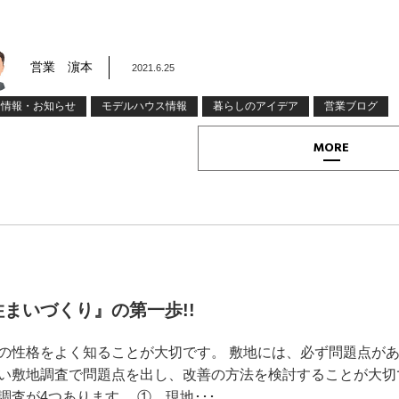
営業 濵本
2021.6.25
着情報・お知らせ
モデルハウス情報
暮らしのアイデア
営業ブログ
MORE
住まいづくり』の第一歩!!
の性格をよく知ることが大切です。 敷地には、必ず問題点が
い敷地調査で問題点を出し、改善の方法を検討することが大切
調査が4つあります。 ① 現地･･･