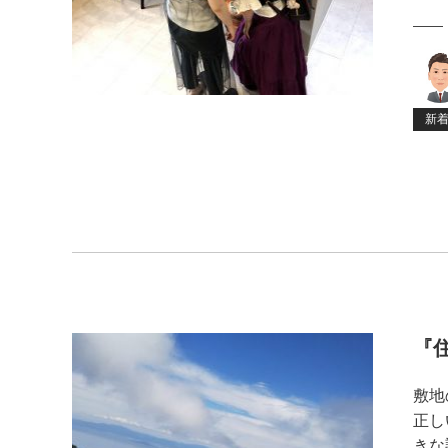
新
『
敷地
正し
きな