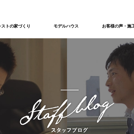
レストの家づくり
モデルハウス
お客様の声・施
づくり
会社概要/アクセス
アフターメンテナンス
制振構造」を標準装備。
注文住宅レストの企業情報です。
独自のアフターサービスで、
世代を超えたお付き合いをお約束。
ショールーム
&A
注文住宅を建てよう
藤井寺ショールームのご案内
疑問・ご質問などを
まずは土地から
敷地環境調査
八尾ショールームのご案内
東三国ショールーム
てまとめました
間取り打ち合わせ
家づくりの流