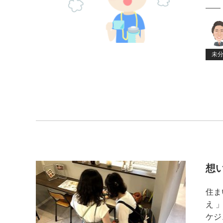
未
想
住ま
え 
ケジ