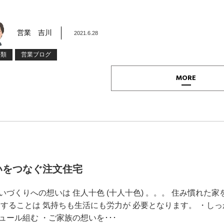
営業 吉川
2021.6.28
分類
営業ブログ
MORE
いをつなぐ注文住宅
いづくりへの想いは 住人十色 (十人十色) 。。。 住み慣れた家を
」することは 気持ちも生活にも労力が 必要となります。 ・し
ュール組む ・ご家族の想いを･･･