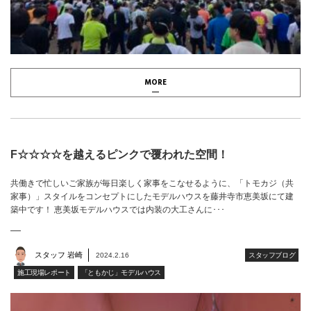
MORE
F☆☆☆☆を越えるピンクで覆われた空間！
共働きで忙しいご家族が毎日楽しく家事をこなせるように、「トモカジ（共
家事）」スタイルをコンセプトにしたモデルハウスを藤井寺市恵美坂にて建
築中です！ 恵美坂モデルハウスでは内装の大工さんに･･･
スタッフ 岩崎
2024.2.16
スタッフブログ
施工現場レポート
「ともかじ」モデルハウス