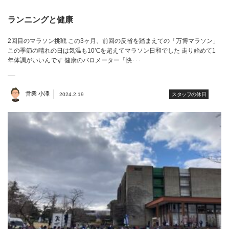
ランニングと健康
2回目のマラソン挑戦 この3ヶ月、前回の反省を踏まえての「万博マラソン」
この季節の晴れの日は気温も10℃を超えてマラソン日和でした 走り始めて1
年体調がいいんです 健康のバロメーター「快･･･
営業 小澤
2024.2.19
スタッフの休日