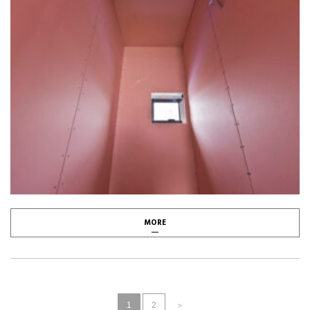
MORE
1
2
＞