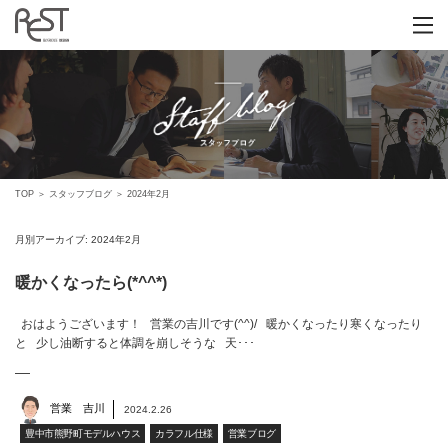
TOP
＞
スタッフブログ
＞
2024年2月
月別アーカイブ:
2024年2月
暖かくなったら(*^^*)
おはようございます！ 営業の吉川です(^^)/ 暖かくなったり寒くなったり
と 少し油断すると体調を崩しそうな 天･･･
営業 吉川
2024.2.26
豊中市熊野町モデルハウス
カラフル仕様
営業ブログ