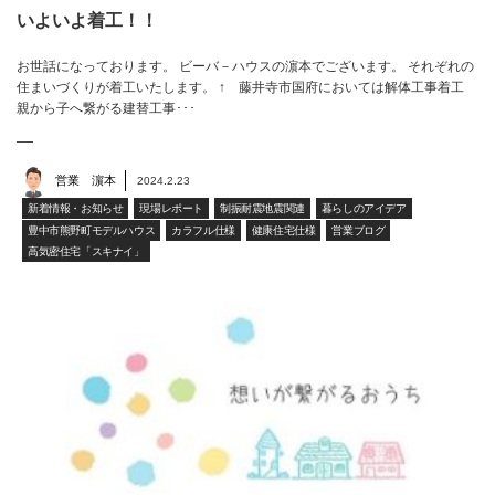
いよいよ着工！！
お世話になっております。 ビーバ－ハウスの濵本でございます。 それぞれの
住まいづくりが着工いたします。 ↑ 藤井寺市国府においては解体工事着工
親から子へ繋がる建替工事･･･
営業 濵本
2024.2.23
新着情報・お知らせ
現場レポート
制振耐震地震関連
暮らしのアイデア
豊中市熊野町モデルハウス
カラフル仕様
健康住宅仕様
営業ブログ
高気密住宅「スキナイ」