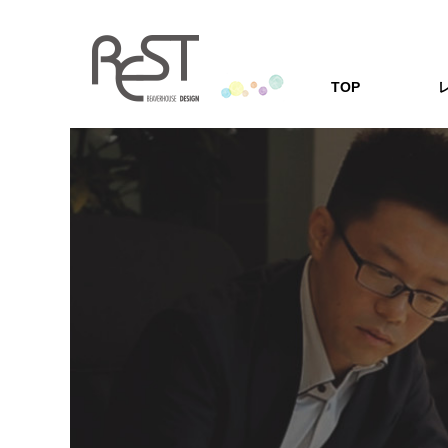
TOP
レストの家
「安心の耐震・
レストの家づくり
家づくりQ
家を建てる方の
Q&A形式にし
会社案内