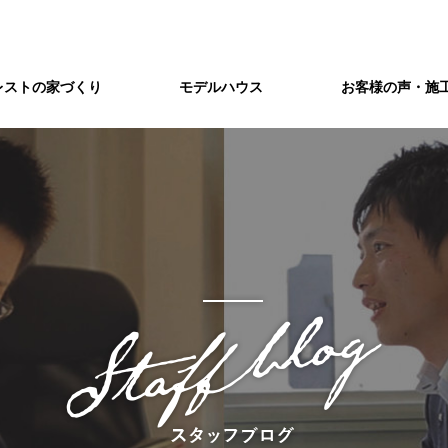
レストの家づくり
モデルハウス
お客様の声・施
づくり
会社概要/アクセス
アフターメンテナンス
制振構造」を標準装備。
注文住宅レストの企業情報です。
独自のアフターサービスで、
世代を超えたお付き合いをお約束。
ショールーム
&A
注文住宅を建てよう
藤井寺ショールームのご案内
疑問・ご質問などを
まずは土地から
敷地環境調査
八尾ショールームのご案内
東三国ショールーム
てまとめました
間取り打ち合わせ
家づくりの流