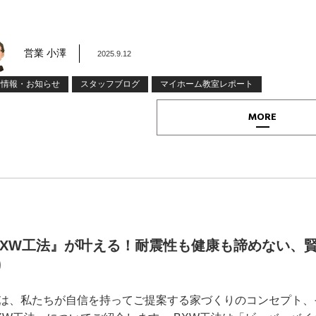
営業 小澤
2025.9.12
着情報・お知らせ
スタッフブログ
マイホーム教室レポート
MORE
BXW工法』が叶える！耐震性も健康も諦めない、
り
は、私たちが自信を持ってご提案する家づくりのコンセプト、