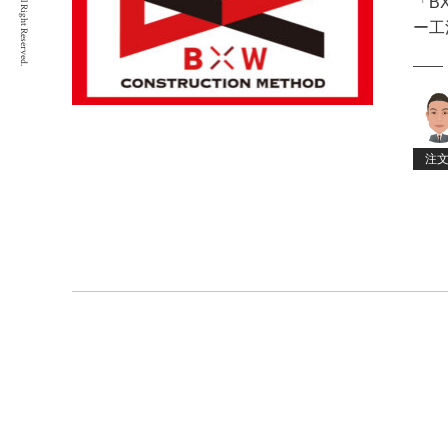
All Right Reserved.
「B
ー工
注