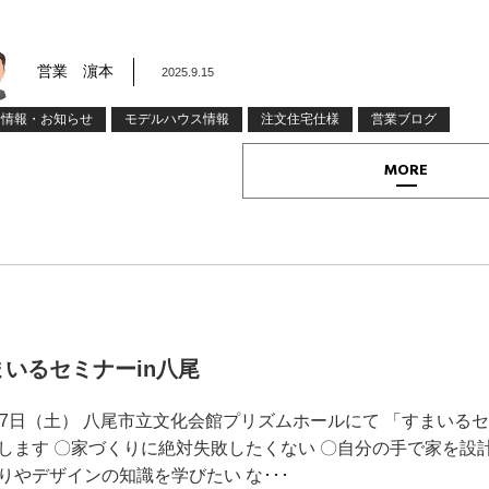
営業 濵本
2025.9.15
着情報・お知らせ
モデルハウス情報
注文住宅仕様
営業ブログ
MORE
まいるセミナーin八尾
27日（土） 八尾市立文化会館プリズムホールにて 「すまいる
します 〇家づくりに絶対失敗したくない 〇自分の手で家を設計
りやデザインの知識を学びたい な･･･