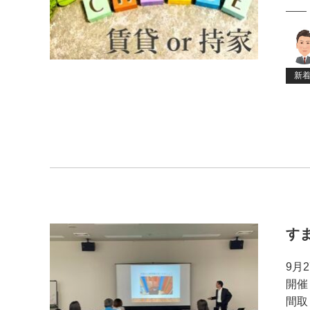
新
す
9月
開催
間取