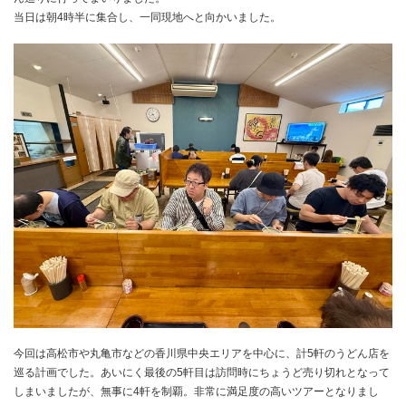
当日は朝4時半に集合し、一同現地へと向かいました。
今回は高松市や丸亀市などの香川県中央エリアを中心に、計5軒のうどん店を
巡る計画でした。あいにく最後の5軒目は訪問時にちょうど売り切れとなって
しまいましたが、無事に4軒を制覇。非常に満足度の高いツアーとなりまし