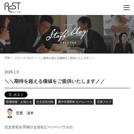
TOP
＞
スタッフブログ
＞
＼＼期待を超える価値をご提供いたします／／
2026.1.5
＼＼期待を超える価値をご提供いたします／／
新着情報・お知らせ
注文住宅仕様
豊中市熊野町モデルハウス
営業ブログ
営業 濵本
注文住宅を手掛ける当社ビーバーハウスの