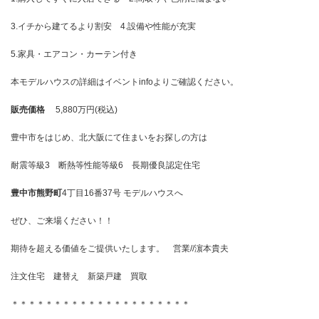
3.イチから建てるより割安 4.設備や性能が充実
5.家具・エアコン・カーテン付き
本モデルハウスの詳細はイベントinfoよりご確認ください。
販売価格
5,880万円(税込)
豊中市をはじめ、北大阪にて住まいをお探しの方は
耐震等級3 断熱等性能等級6 長期優良認定住宅
豊中市熊野町
4丁目16番37号 モデルハウスへ
ぜひ、ご来場ください！！
期待を超える価値をご提供いたします。 営業//濵本貴夫
注文住宅 建替え 新築戸建 買取
＊＊＊＊＊＊＊＊＊＊＊＊＊＊＊＊＊＊＊＊＊