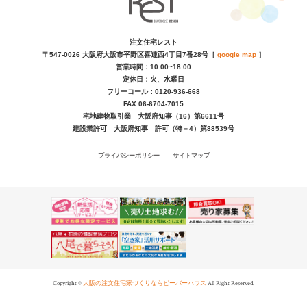
注文住宅レスト
〒547-0026
大阪府大阪市平野区喜連西4丁目7番28号
［
google map
］
営業時間：10:00~18:00
定休日：火、水曜日
フリーコール：0120-936-668
FAX.06-6704-7015
宅地建物取引業 大阪府知事（16）第6611号
建設業許可 大阪府知事 許可（特－4）第88539号
プライバシーポリシー
サイトマップ
Copyright ©
大阪の注文住宅家づくりならビーバーハウス
All Right Reserved.