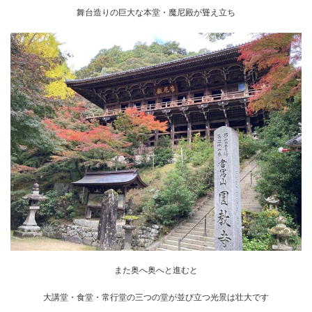
舞台造りの巨大な本堂・魔尼殿が聳え立ち
また奥へ奥へと進むと
大講堂・食堂・常行堂の三つの堂が並び立つ光景は壮大です