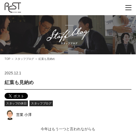
TOP
＞
スタッフブログ
＞
紅葉も見納め
2025.12.1
紅葉も見納め
スタッフの休日
スタッフブログ
営業 小澤
今年はもう一つと言われながらも