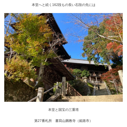
本堂へと続く162段もの長い石段の先には
本堂と国宝の三重塔
第27番札所 書寫山圓教寺（姫路市）