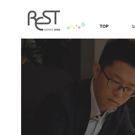
TOP
レストの家
「安心の耐震・
レストの家づくり
家づくりQ
家を建てる方の
Q&A形式にし
会社案内