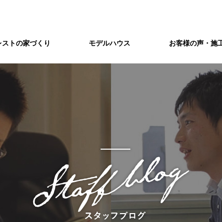
レストの家づくり
モデルハウス
お客様の声・施
づくり
会社概要/アクセス
アフターメンテナンス
制振構造」を標準装備。
注文住宅レストの企業情報です。
独自のアフターサービスで、
世代を超えたお付き合いをお約束。
ショールーム
&A
注文住宅を建てよう
藤井寺ショールームのご案内
疑問・ご質問などを
まずは土地から
敷地環境調査
八尾ショールームのご案内
東三国ショールーム
てまとめました
間取り打ち合わせ
家づくりの流