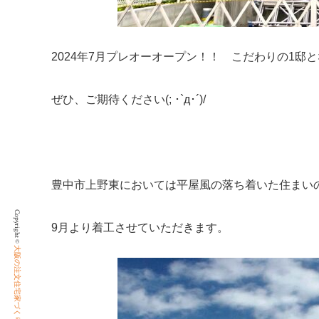
2024年7月プレオーオープン！！ こだわりの1邸
ぜひ、ご期待ください(; ･`д･´)/
.
豊中市上野東においては平屋風の落ち着いた住まい
Copyright ©
9月より着工させていただきます。
大阪の注文住宅家づくりならビーバーハウス