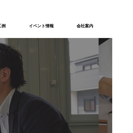
工例
イベント情報
会社案内
スタッフ紹介
スキナイ
個性豊かなスタッフたちがお客様の
Ｃ値１以下の「スキマ」の無い
住まいづくりをサポートします。
高気密住宅が家族の健康と暖かい
暮らしを守る。
資金計画
れ