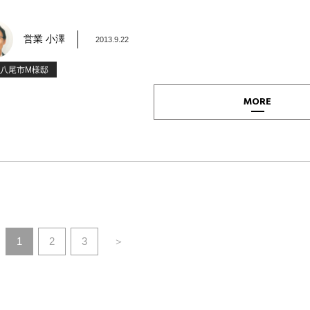
営業 小澤
2013.9.22
5八尾市M様邸
MORE
1
2
3
＞