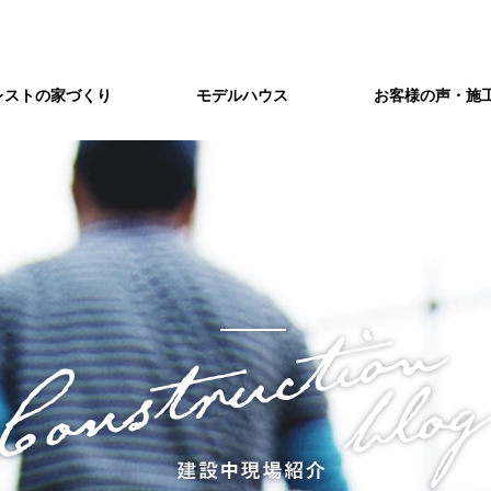
レストの家づくり
モデルハウス
お客様の声・施
づくり
会社概要/アクセス
アフターメンテナンス
制振構造」を標準装備。
注文住宅レストの企業情報です。
独自のアフターサービスで、
世代を超えたお付き合いをお約束。
ショールーム
&A
注文住宅を建てよう
藤井寺ショールームのご案内
疑問・ご質問などを
まずは土地から
敷地環境調査
八尾ショールームのご案内
東三国ショールーム
てまとめました
間取り打ち合わせ
家づくりの流