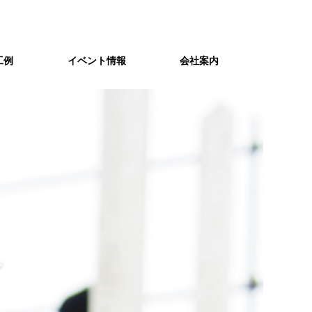
工例
イベント情報
会社案内
スタッフ紹介
スキナイ
個性豊かなスタッフたちがお客様の
Ｃ値１以下の「スキマ」の無い
住まいづくりをサポートします。
高気密住宅が家族の健康と暖かい
暮らしを守る。
資金計画
れ