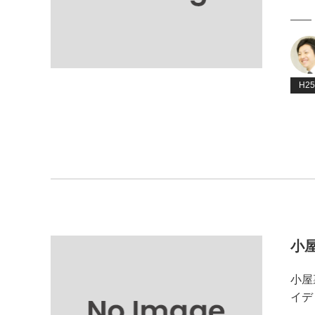
H2
小
小屋
イデ