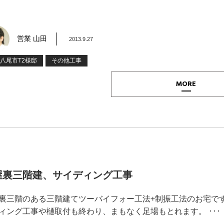
営業 山田
2013.9.27
5八尾市T2様邸
その他工事
MORE
屋裏三階建、サイディング工事
裏三階のある三階建てツーバイフォー工法+制振工法のお宅で
ィング工事や樋取付も終わり、まもなく足場もとれます。 ･･･