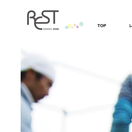
TOP
レストの家
「安心の耐震・
レストの家づくり
家づくりQ
家を建てる方の
Q&A形式にし
会社案内