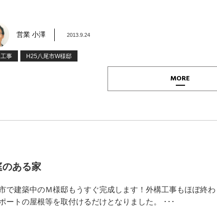
営業 小澤
2013.9.24
装工事
H25八尾市W様邸
MORE
庭のある家
市で建築中のＭ様邸もうすぐ完成します！外構工事もほぼ終わ
ポートの屋根等を取付けるだけとなりました。 ･･･